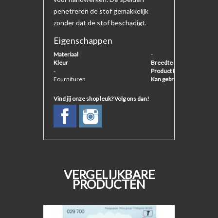
penetreren de stof gemakkelijk
zonder dat de stof beschadigt.
Eigenschappen
Materiaal
-
Kleur
Breedte
-
Product type
Fournituren
Kan gebruikt worden voor
Vind jij onze shop leuk? Volg ons dan!
VERGELIJKBARE
PRODUCTEN