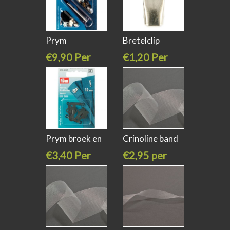
Prym
Bretelclip
broekhaken
25mm zilver
€9,90 Per
€1,20 Per
zilver
stuk
stuk
Prym broek en
Crinoline band
rokhaken
10cm
€3,40 Per
€2,95 per
stuk
meter