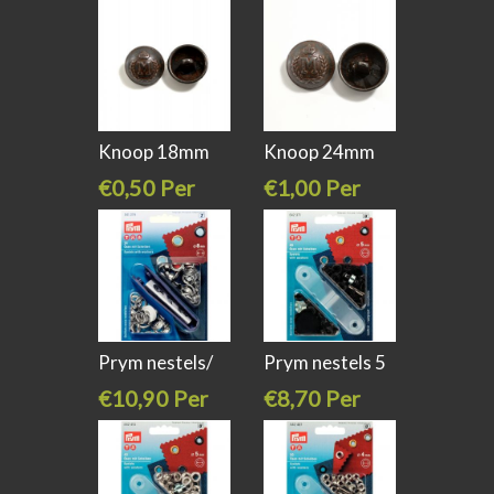
meter
stuk
Knoop 18mm
Knoop 24mm
brons
brons
€0,50 Per
€1,00 Per
stuk
stuk
Prym nestels/
Prym nestels 5
ringen 8
mm
€10,90 Per
€8,70 Per
stuk
stuk