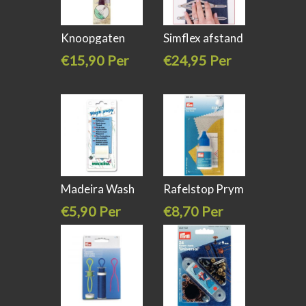
Knoopgaten
Simflex afstand
snijder /
verdeler
€15,90 Per
€24,95 Per
stuk
stuk
Madeira Wash
Rafelstop Prym
Away
968 020
€5,90 Per
€8,70 Per
stuk
stuk