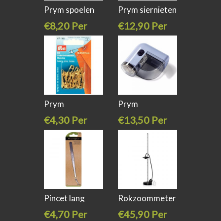
Prym spoelen
Prym siernieten
houders 21
/ studs 9
€8,20 Per
€12,90 Per
stuk
stuk
Prym
Prym
Veiligheidsnaalden
pluisscheerapparaat
€4,30 Per
€13,50 Per
stuk
stuk
Pincet lang
Rokzoommeter
Milward
80cm
€4,70 Per
€45,90 Per