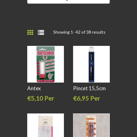
Showing 1-
42
of 38 results
Antex
Pincet 15,5cm
Strijkboutreiniger
restyle
€5,10 Per
€6,95 Per
stuk
stuk