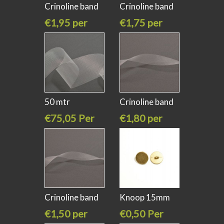
Crinoline band
Crinoline band
8cm breed
3 cm
€1,95 per
€1,75 per
meter
meter
50 mtr
Crinoline band
Crinoline band
38 mm
€75,05 Per
€1,80 per
8
stuk
meter
Crinoline band
Knoop 15mm
16mm breed
goud
€1,50 per
€0,50 Per