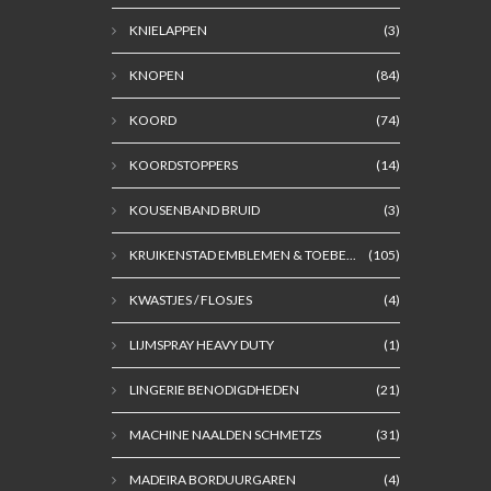
KNIELAPPEN
(3)
KNOPEN
(84)
KOORD
(74)
KOORDSTOPPERS
(14)
KOUSENBAND BRUID
(3)
KRUIKENSTAD EMBLEMEN & TOEBE...
(105)
KWASTJES / FLOSJES
(4)
LIJMSPRAY HEAVY DUTY
(1)
LINGERIE BENODIGDHEDEN
(21)
MACHINE NAALDEN SCHMETZS
(31)
MADEIRA BORDUURGAREN
(4)