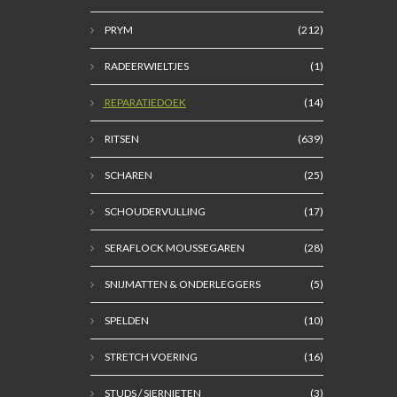
PRYM
(212)
RADEERWIELTJES
(1)
REPARATIEDOEK
(14)
RITSEN
(639)
SCHAREN
(25)
SCHOUDERVULLING
(17)
SERAFLOCK MOUSSEGAREN
(28)
SNIJMATTEN & ONDERLEGGERS
(5)
SPELDEN
(10)
STRETCH VOERING
(16)
STUDS / SIERNIETEN
(3)