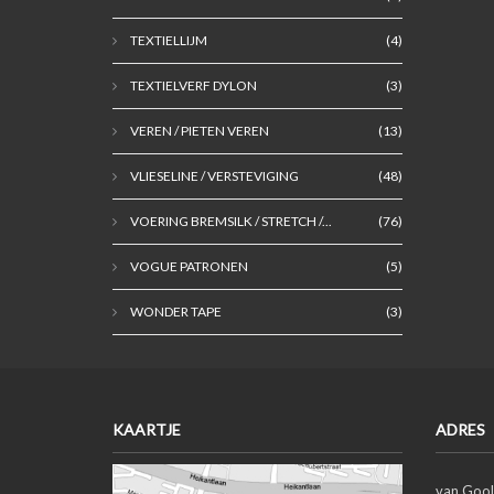
TEXTIELLIJM
(4)
TEXTIELVERF DYLON
(3)
VEREN / PIETEN VEREN
(13)
VLIESELINE / VERSTEVIGING
(48)
VOERING BREMSILK / STRETCH /...
(76)
VOGUE PATRONEN
(5)
WONDER TAPE
(3)
KAARTJE
ADRES
van Gool