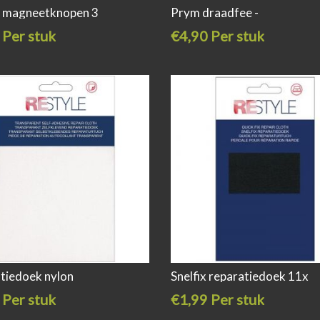
 magneetknopen 3
Prym draadfee -
 Per stuk
€4,90 Per stuk
tiedoek nylon
Snelfix reparatiedoek 11x
 Per stuk
€1,99 Per stuk