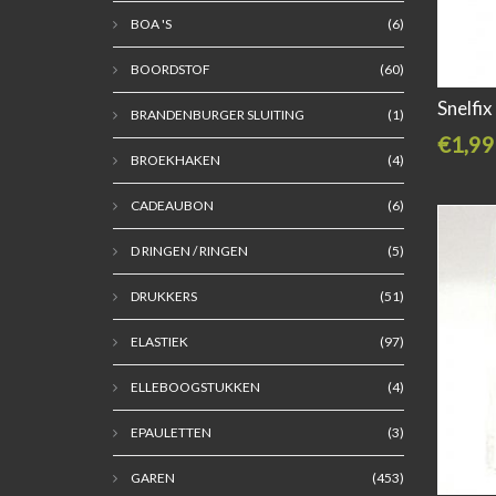
BOA 'S
(6)
BOORDSTOF
(60)
Snelfi
BRANDENBURGER SLUITING
(1)
€1,99
BROEKHAKEN
(4)
CADEAUBON
(6)
D RINGEN / RINGEN
(5)
DRUKKERS
(51)
ELASTIEK
(97)
ELLEBOOGSTUKKEN
(4)
EPAULETTEN
(3)
GAREN
(453)