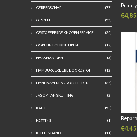
Pronty
GEREEDSCHAP
(77)
€4,85
GESPEN
(22)
GESTOFFEERDE KNOPEN SERVICE
(20)
GORDIJN FOURNITUREN
(17)
HAAKNAALDEN
(3)
HAMBURGERLIEBE BOORDSTOF
(12)
HANDNAALDEN / KOPSPELDEN
(28)
JAS OPHANGKETTING
(2)
KANT
(50)
Repara
KETTING
(1)
€4,45
KLITTENBAND
(11)