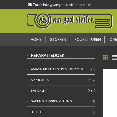
Email:
info@vangoolstoffenonline.nl
HOME
STOFFEN
FOURNITUREN
OVE
REPARATIEDOEK
AMANN METTLER XTREME PRO OUT...
(20)
APPLICATIES
(119)
BAND / LINT
(464)
BATTING / HOBBS / VULLING
(7)
BELLETJES
(2)