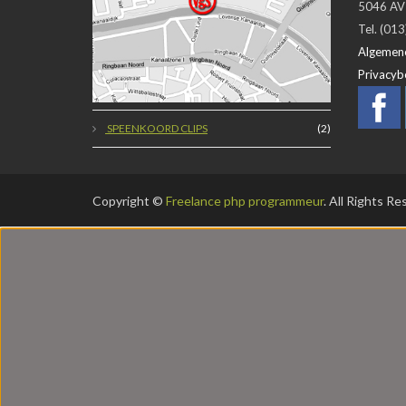
SPEENKOORD CLIPS
5046 AV 
Tel. (01
Algemen
BRETELS CLIPS
(4)
Privacyb
RAFELSTOP
(1)
SPEENKOORD CLIPS
(2)
Copyright ©
Freelance php programmeur
. All Rights R