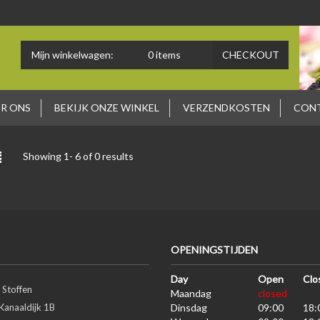
Mijn winkelwagen:
0
items
CHECKOUT
R ONS
BEKIJK ONZE WINKEL
VERZENDKOSTEN
CON
Showing 1-
6
of 0 results
OPENINGSTIJDEN
Day
Open
Clo
 Stoffen
Maandag
closed
Kanaaldijk 1B
Dinsdag
09:00
18: