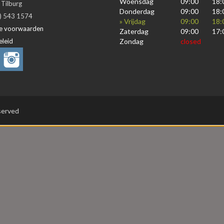
Woensdag
09:00
18:
Tilburg
Donderdag
09:00
18:
3) 543 1574
» Vrijdag
09:00
18:
e voorwaarden
Zaterdag
09:00
17:
eleid
Zondag
closed
eserved