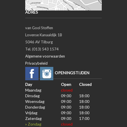
ADRES
van Gool Stoffen
Lovense Kanaaldijk 1B
5046 AV Tilburg
Tel. (013) 543 1574
Algemene voorwaarden
Privacybeleid
OPENINGSTIJDEN
Day
Open
Closed
Maandag
closed
Dinsdag
09:00
18:00
Woensdag
09:00
18:00
Donderdag
09:00
18:00
Vrijdag
09:00
18:00
Zaterdag
09:00
17:00
» Zondag
closed