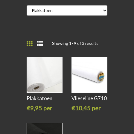
Showing 1-
9
of 3 results
Plakkatoen
Vlieseline G710
versteviging
dunne
€9,95 per
€10,45 per
meter
meter