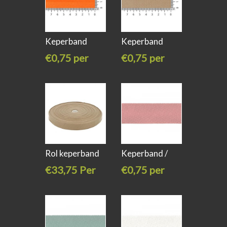
Keperband
Keperband
katoen 20mm
katoen 20mm
€0,75 per
€0,75 per
meter
meter
Rol keperband
Keperband /
katoen 20mm
twill oud
€33,75 Per
€0,75 per
stuk
meter