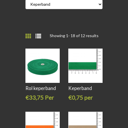
Showing 1-
18
of 12 results
Rol keperband
Keperband
katoen 20mm
katoen 20mm
€33,75 Per
€0,75 per
stuk
meter