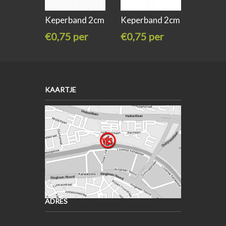
Keperband 2cm
Keperband 2cm
breed
breed grijs
€0,75 per
€0,75 per
meter
meter
KAARTJE
ADRES