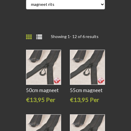
Showing 1-
12
of 6 results
50cm magneet
55cm magneet
rits
rits
€13,95 Per
€13,95 Per
stuk
stuk