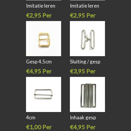
Imitatie leren
Imitatie leren
riempje
riempje
€2,95 Per
€2,95 Per
stuk
stuk
Gesp 4.5cm
Sluiting / gesp
goud
haak en
€4,95 Per
€3,95 Per
stuk
stuk
4cm
Inhaak gesp
schuifpassant /
zilver 6cm
€1,00 Per
€4,95 Per