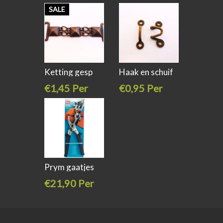
stuk
stuk
SALE
Ketting gesp
Haak en schuif
brons
brons
€1,45 Per
€0,95 Per
stuk
stuk
€0,00
Prym gaatjes
tang
€21,90 Per
stuk