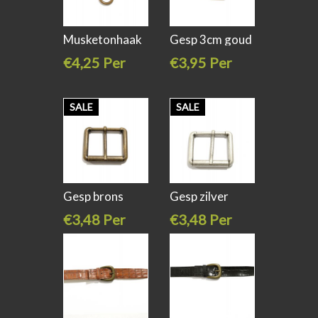
Musketonhaak
Gesp 3cm goud
brons 6cm
€4,25 Per
€3,95 Per
stuk
stuk
SALE
SALE
Gesp brons
Gesp zilver
6.5cm
6.5cm
€3,48 Per
€3,48 Per
stuk
stuk
€6,95
€6,95