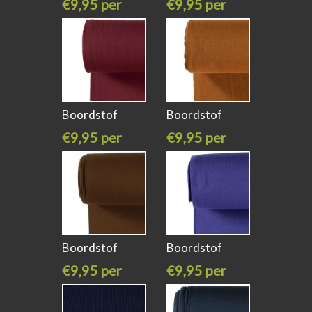
€9,95 per
€9,95 per
meter
meter
Boordstof
Boordstof
donker rood /
caramel /
€9,95 per
€9,95 per
meter
meter
Boordstof
Boordstof
bruin kleur
Kobalt blauw
€9,95 per
€9,95 per
meter
meter