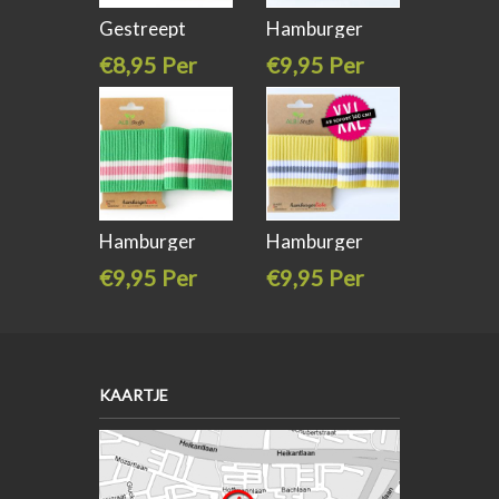
Gestreept
Hamburger
boordband
liebe Cuff Me
€8,95 Per
€9,95 Per
2mtr
stuk
stuk
Hamburger
Hamburger
liebe Cuff Me
liebe Cuff Me
€9,95 Per
€9,95 Per
stuk
stuk
KAARTJE