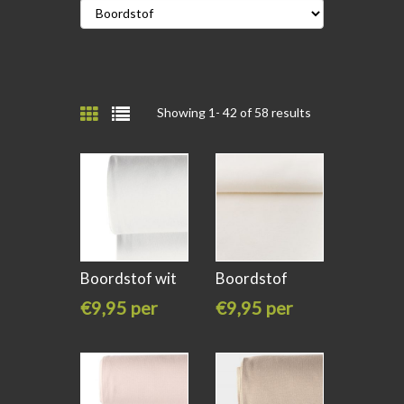
Showing 1-
42
of 58 results
Boordstof wit
Boordstof
kleur 050
ivory / white
€9,95 per
€9,95 per
meter
meter