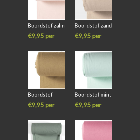
Boordstof zalm
Boordstof zand
kleur 112
kleur 52
€9,95 per
€9,95 per
meter
meter
Boordstof
Boordstof mint
camel kleur 53
kleur 022
€9,95 per
€9,95 per
meter
meter