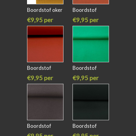
Boordstof oker
Boordstof
geel kleur
brique met
€9,95 per
€9,95 per
meter
meter
Boordstof
Boordstof
brique kleur
emerald groen
€9,95 per
€9,95 per
meter
meter
Boordstof
Boordstof
donker bruin
zwart
€9,95 per
€9,95 per