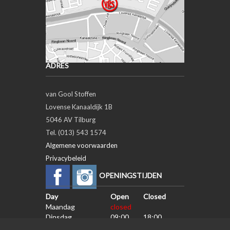
ADRES
van Gool Stoffen
Lovense Kanaaldijk 1B
5046 AV Tilburg
Tel. (013) 543 1574
Algemene voorwaarden
Privacybeleid
OPENINGSTIJDEN
Day
Open
Closed
Maandag
closed
Dinsdag
09:00
18:00
Woensdag
09:00
18:00