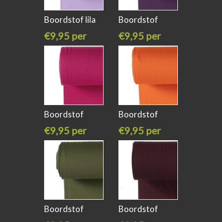
Boordstof lila
Boordstof
kleur 043
paars kleur 044
€9,95 per
€9,95 per
meter
meter
Boordstof
Boordstof
fuchsia kleur
oranje kleur
€9,95 per
€9,95 per
meter
meter
Boordstof
Boordstof
leger groen
bordeaux rood