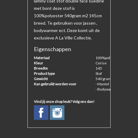
lammy coat stof double face suedine
met bont deze stof is
100%polyester 540gram m2 145cm
breed. Te gebruiken voor jassen ,
bodywarmer ect. Deze komt uit de
exclusieve A La Ville Collectie.
Eigenschappen
Materiaal
100%polyester
Kleur
Cerise
Breedte
145
Product type
Stof
Gewicht
540 gram m2 gram per m
Kan gebruikt worden voor
- Mantel
- Bodywarmer
Vind jij onze shop leuk? Volg ons dan!