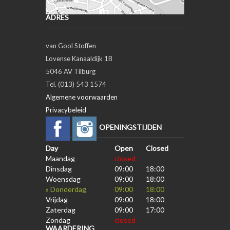
ADRES
van Gool Stoffen
Lovense Kanaaldijk 1B
5046 AV Tilburg
Tel. (013) 543 1574
Algemene voorwaarden
Privacybeleid
OPENINGSTIJDEN
Day
Open
Closed
Maandag
closed
Dinsdag
09:00
18:00
Woensdag
09:00
18:00
» Donderdag
09:00
18:00
Vrijdag
09:00
18:00
Zaterdag
09:00
17:00
Zondag
closed
WAARDERING