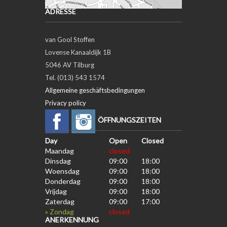
ADRESSE
van Gool Stoffen
Lovense Kanaaldijk 1B
5046 AV Tilburg
Tel. (013) 543 1574
Allgemeine geschäftsbedingungen
Privacy policy
ÖFFNUNGSZEITEN
Day
Open
Closed
Maandag
closed
Dinsdag
09:00
18:00
Woensdag
09:00
18:00
Donderdag
09:00
18:00
Vrijdag
09:00
18:00
Zaterdag
09:00
17:00
» Zondag
closed
ANERKENNUNG