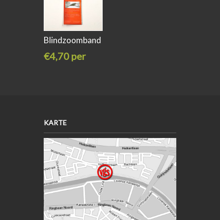
Blindzoomband
zwart
€4,70 per
stuk
KARTE