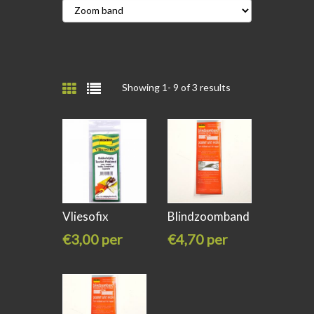
Showing 1-
9
of 3 results
Vliesofix
Blindzoomband
zoomband
wit
€3,00 per
€4,70 per
stuk
stuk