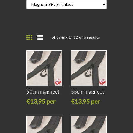
Showing 1-
12
of 6 results
50cm magneet
55cm magneet
rits
rits
€13,95 per
€13,95 per
stuk
stuk