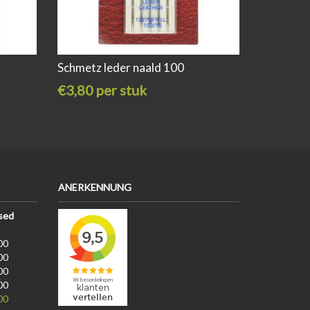
Schmetz leder naald 100
€3,80 per stuk
ANERKENNUNG
sed
00
00
00
00
00