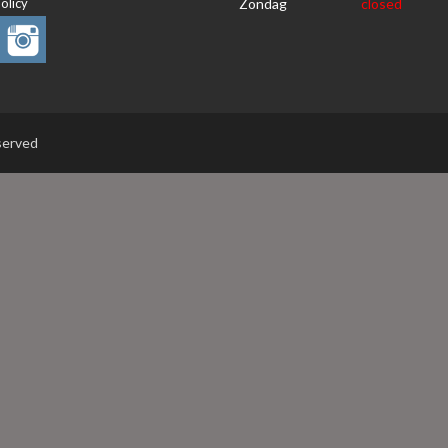
olicy
Zondag
closed
eserved