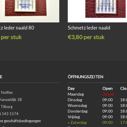
z leder naald 80
Schmetz leder naald
 per stuk
€3,80 per stuk
E
ÖFFNUNGSZEITEN
Day
Open
Clo
 Stoffen
Maandag
closed
Kanaaldijk 1B
Dinsdag
09:00
18:
Woensdag
09:00
18:
Tilburg
Donderdag
09:00
18:
3) 543 1574
Vrijdag
09:00
18:
ne geschäftsbedingungen
» Zaterdag
09:00
17: