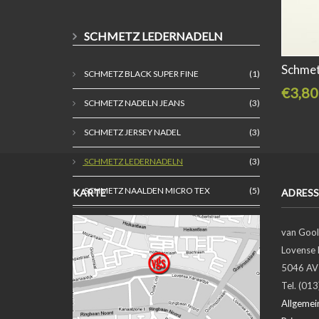
SCHMETZ LEDERNADELN
Schmet
SCHMETZ BLACK SUPER FINE
(1)
€3,80
SCHMETZ NADELN JEANS
(3)
SCHMETZ JERSEY NADEL
(3)
SCHMETZ LEDERNADELN
(3)
SCHMETZ NAALDEN MICRO TEX
(5)
KARTE
ADRESS
SCHMETS STRETCH NADEL
(3)
van Gool
SCHMETZ NADEL TOPSTITCH
(1)
Lovense 
5046 AV 
SCHMETZ ZWILLINGSNADELN
(4)
Tel. (01
Allgemei
SCHMETZ NADEL UNIVERSAL
(6)