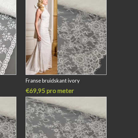
Franse bruidskant ivory
€69,95 pro meter