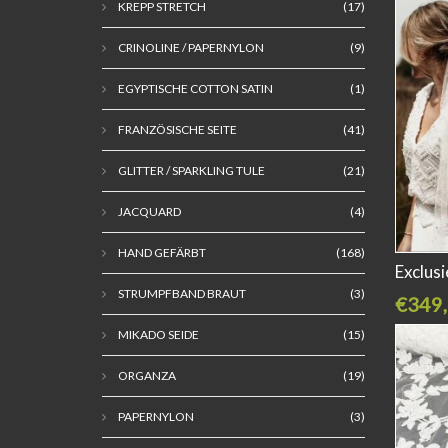
KREPP STRETCH
(17)
CRINOLINE / PAPERNYLON
(9)
EGYPTISCHE COTTON SATIN
(1)
FRANZÖSISCHE SEITE
(41)
GLITTER / SPARKLING TULE
(21)
JACQUARD
(4)
HAND GEFÄRBT
(168)
Exclus
STRUMPFBAND BRAUT
(3)
€349,
MIKADO SEIDE
(15)
ORGANZA
(19)
PAPERNYLON
(3)