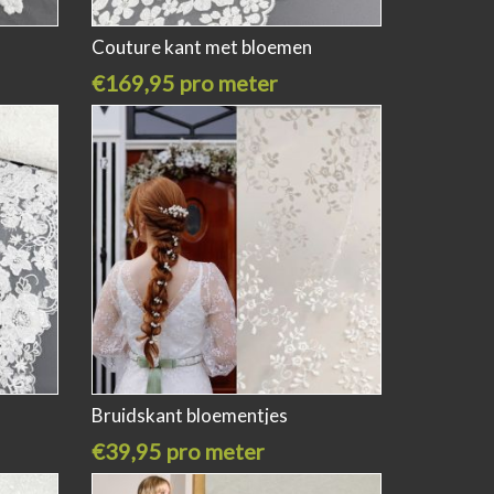
Couture kant met bloemen
€169,95 pro meter
Bruidskant bloementjes
€39,95 pro meter