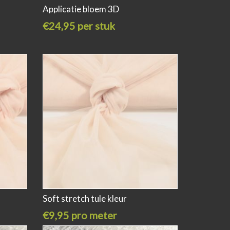
Applicatie bloem 3D
€24,95 per stuk
Soft stretch tule kleur
€9,95 pro meter