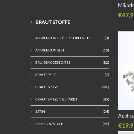
Mikado
€47,9
BRAUT STOFFE
ANWENDUNG TÜLL / KÖRPER TÜLL
(3)
ANWENDUNGEN
(19)
BRUIDSACCESSOIRES
(82)
BRAUT PELZ
(7)
BRAUT-SPITZE
(206)
BRAUT SPITZEN GEFÄRBT
(85)
SATIN
(24)
Applic
CHIFFON/ VOILE
(59)
€19,9