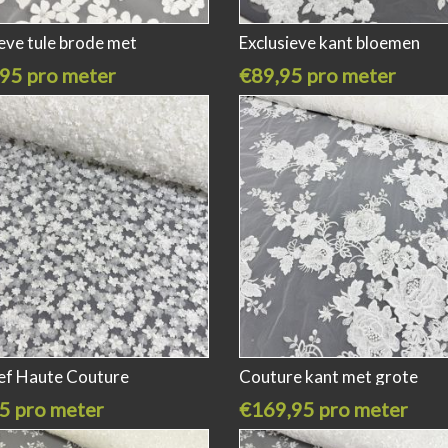
eve tule brode met
Exclusieve kant bloemen
95 pro meter
€89,95 pro meter
ief Haute Couture
Couture kant met grote
5 pro meter
€169,95 pro meter