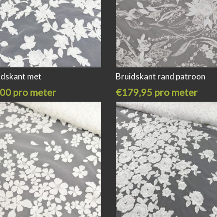
idskant met
Bruidskant rand patroon
00 pro meter
€179,95 pro meter