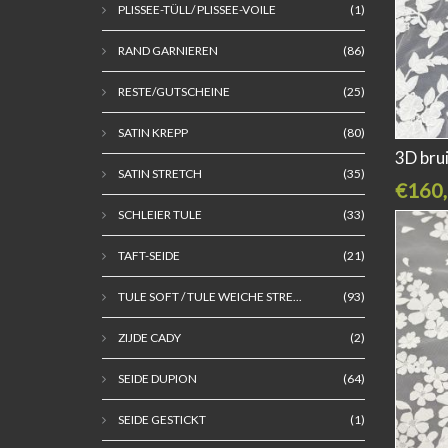
PLISSEE-TÜLL/ PLISSEE-VOILE
(1)
RAND GARNIEREN
(86)
RESTE/GUTSCHEINE
(25)
SATIN KREPP
(80)
3D bru
SATIN STRETCH
(35)
€160,
SCHLEIER TULE
(33)
TAFT-SEIDE
(21)
TULE SOFT / TULE WEICHE STRE...
(93)
ZIJDE CADY
(2)
SEIDE DUPION
(64)
SEIDE GESTICKT
(1)