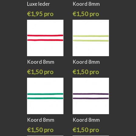
Luxe leder
Koord 8mm
koord slangen
Choco
€1,95 pro
€1,50 pro
meter
meter
Koord 8mm
Koord 8mm
Rood
Licht Lime
€1,50 pro
€1,50 pro
meter
meter
Koord 8mm
Koord 8mm
appel
paars
€1,50 pro
€1,50 pro