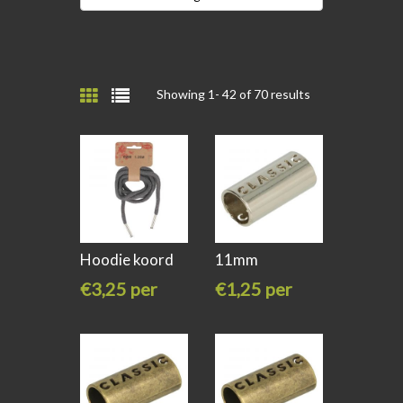
Showing 1-
42
of 70 results
Hoodie koord
11mm
met
Koordeinden /
€3,25 per
€1,25 per
stuk
stuk