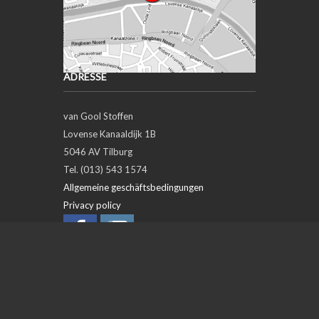
ADRESSE
van Gool Stoffen
Lovense Kanaaldijk 1B
5046 AV Tilburg
Tel. (013) 543 1574
Allgemeine geschäftsbedingungen
Privacy policy
ÖFFNUNGSZEITEN
Day
Open
Closed
Maandag
closed
Dinsdag
09:00
18:00
Woensdag
09:00
18:00
Donderdag
09:00
18:00