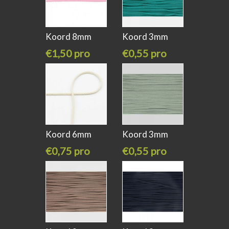
Koord 8mm
Koord 3mm
licht rose
donker zee
€1,50 pro
€0,55 pro
meter
meter
Koord 6mm
Koord 3mm
white off
mint groen
€0,75 pro
€0,55 pro
meter
meter