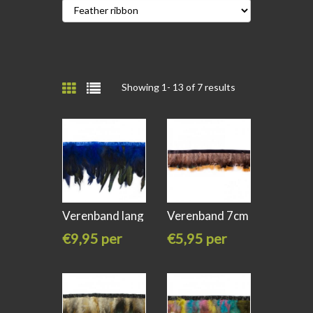
Showing 1-
13
of 7 results
Verenband lang
Verenband 7cm
10cm
op zwart
€9,95 per
€5,95 per
meter
meter