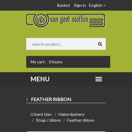
Basket
Sign in
English
My cart:
0
items
FEATHER RIBBON
U bent hier:
Haberdashery
Strap / ribbon
Feather ribbon