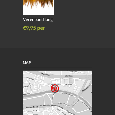
Verenband lang
10cm
€9,95 per
meter
MAP