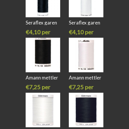
Seraflex garen
Seraflex garen
zwart
wit kleur
€4,10 per
€4,10 per
stuk
stuk
Amann mettler
Amann mettler
seralon
seralon
€7,25 per
€7,25 per
stuk
stuk