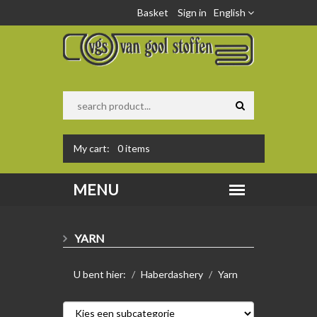
Basket
Sign in
English
My cart:
0
items
YARN
U bent hier:
Haberdashery
Yarn