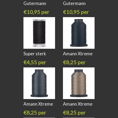
Gutermann
Gutermann
naaigaren
naaigaren
€10,95 per
€10,95 per
stuk
stuk
Super sterk
Amann Xtreme
garen
Pro
€4,55 per
€8,25 per
stuk
stuk
Amann Xtreme
Amann Xtreme
Pro water
Pro water
€8,25 per
€8,25 per