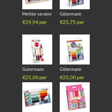
Mettler seralon
Gütermann
naaigaren
naaigarenset
€59,94 per
€25,75 per
stuk
stuk
Gutermann
Gütermann
734574
734562
€25,00 per
€25,00 per
stuk
stuk