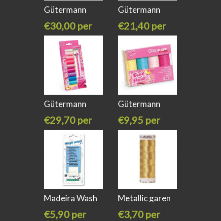
Gütermann
Gütermann
734572 met
799752 Cute
€30,00 per
€21,40 per
stuk
stuk
Gütermann
Gütermann
734589 Cute
713324-1 Cute
€29,70 per
€9,95 per
stuk
stuk
Madeira Wash
Metallic garen
Away
Amann
€5,90 per
€3,70 per