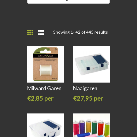
Showing 1-
42
of 445 results
Milward Garen
Naaigaren
nylon
opbergbox 33 x
€2,85 per
€27,95 per
stuk
stuk