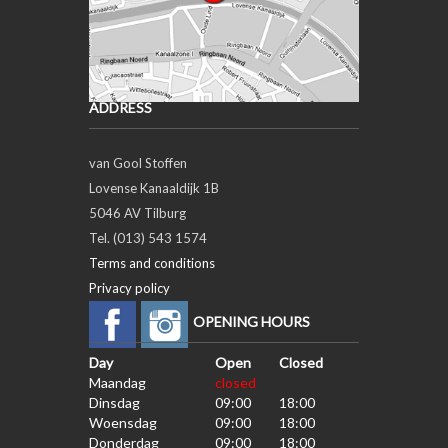
ADDRESS
van Gool Stoffen
Lovense Kanaaldijk 1B
5046 AV Tilburg
Tel. (013) 543 1574
Terms and conditions
Privacy policy
OPENING HOURS
Day
Open
Closed
Maandag
closed
Dinsdag
09:00
18:00
Woensdag
09:00
18:00
Donderdag
09:00
18:00