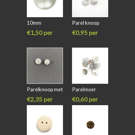
10mm
Parel knoop
Parelknoop
met
€1,50 per
€0,95 per
stuk
stuk
Parelknoop met
Parelmoer
ijzeren
knoop 18mm
€2,35 per
€0,60 per
stuk
stuk