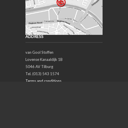
ADDRESS
van Gool Stoffen
Lovense Kanaaldijk 1B
5046 AV Tilburg
Tel. (013) 543 1574
Terms and conditions
Privacy policy
OPENING HOURS
Day
Open
Closed
Maandag
closed
Dinsdag
09:00
18:00
Woensdag
09:00
18:00