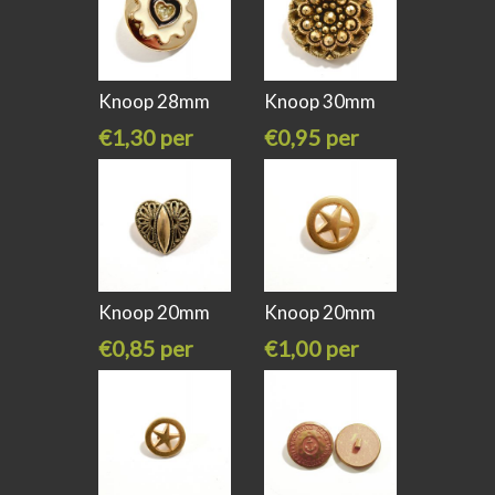
Knoop 28mm
Knoop 30mm
goud met
goud bloem
€1,30 per
€0,95 per
stuk
stuk
Knoop 20mm
Knoop 20mm
goud hartje
goud ster
€0,85 per
€1,00 per
stuk
stuk