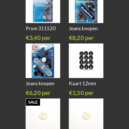
Prym 311520
Jeans knopen
17mm 6 stuks
€3,40 per
€8,20 per
stuk
stuk
Jeans knopen
Kaart 12mm
17mm 8 stuks
knoop zwart
€6,20 per
€1,50 per
stuk
stuk
SALE