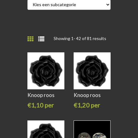
Showing 1-
42
of 81 results
Knoop roos
Knoop roos
30mm zwart
34mm zwart
€1,10 per
€1,20 per
stuk
stuk