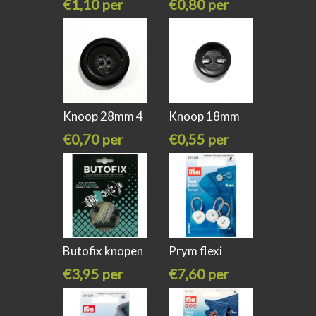
€1,10 per
€0,80 per
stuk
stuk
Knoop 28mm 4
Knoop 18mm
gaats zwart
zwart 2 gaats
€0,70 per
€0,55 per
stuk
stuk
Butofix knopen
Prym flexi
10 setjes
knopen
€3,95 per
€7,60 per
stuk
stuk