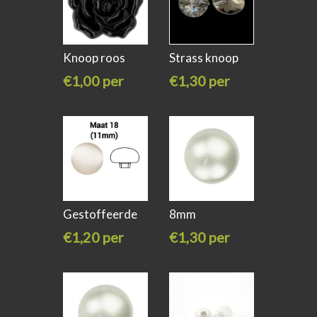
Knoop roos
Strass knoop
24mm zwart
26mm zilver
€1,00 per
€1,30 per
stuk
stuk
Gestoffeerde
8mm
knoop bol
Parelknoop
€1,20 per
€1,30 per
stuk
stuk