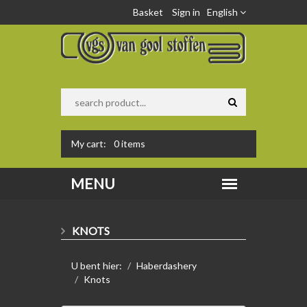
Basket
Sign in
English
My cart:
0
items
KNOTS
U bent hier:
Haberdashery
Knots