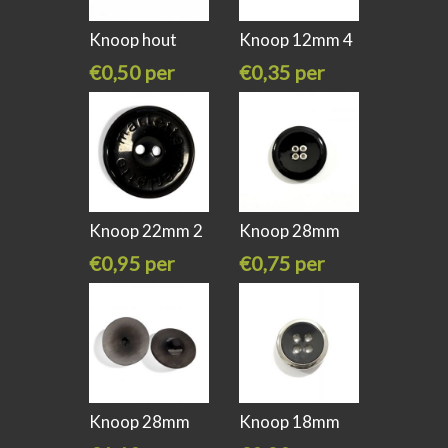
Knoop hout
Knoop 12mm 4
20mm 2 gaats
gaats beige
€0,50 per
€0,35 per
stuk
stuk
Knoop 22mm 2
Knoop 28mm
gaats zwart
zwart lak
€0,95 per
€0,75 per
stuk
stuk
Knoop 28mm
Knoop 18mm
achter steker
zwart zilver 4